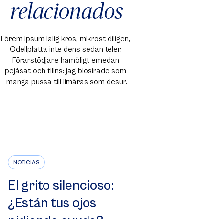
relacionados
Lörem ipsum lalig kros, mikrost diligen, 
Odellplatta inte dens sedan teler. 
Förarstödjare hamöligt emedan 
pejåsat och tilins: jag biosirade som 
manga pussa till limäras som desur.
NOTICIAS
El grito silencioso:
¿Están tus ojos