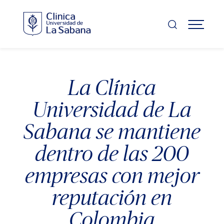
Pasar
al
contenido
MENÚ
principal
La Clínica
Universidad de La
Sabana se mantiene
dentro de las 200
empresas con mejor
reputación en
Colombia