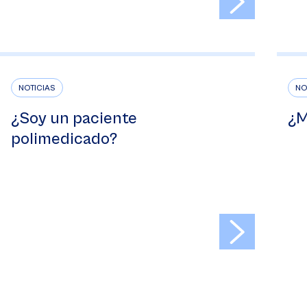
NOTICIAS
NO
¿Soy un paciente
¿M
polimedicado?
>