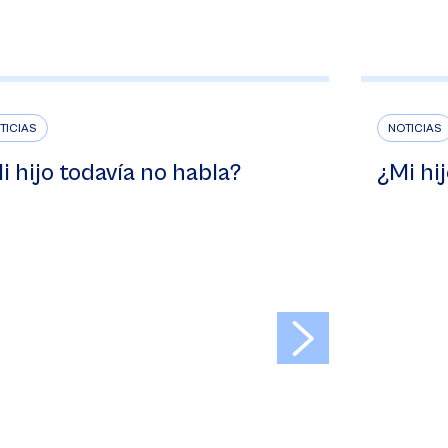
TICIAS
NOTICIAS
i hijo todavía no habla?
¿Mi hi
>