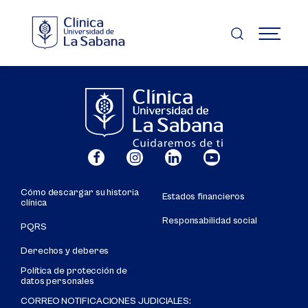
Pasar
al
contenido
MENÚ
principal
Cómo descargar su historia
Estados financieros
clínica
Responsabilidad social
PQRS
Derechos y deberes
Política de protección de
datos personales
CORREO NOTIFICACIONES JUDICIALES: