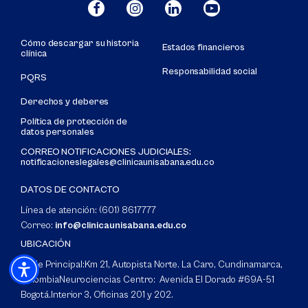
Cómo descargar su historia
Estados financieros
clínica
Responsabilidad social
PQRS
Derechos y deberes
Política de protección de
datos personales
CORREO NOTIFICACIONES JUDICIALES:
notificacioneslegales@clinicaunisabana.edu.co
DATOS DE CONTACTO
Línea de atención: (601) 8617777
Correo:
info@clinicaunisabana.edu.co
UBICACIÓN
Sede Principal:
Km 21, Autopista Norte. La Caro, Cundinamarca,
Colombia
Neurociencias Centro: Avenida El Dorado #69A-51
Bogotá.
Interior 3, Oficinas 201 y 202.