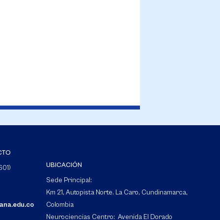
CTO
UBICACIÓN
601)
Sede Principal:
Km 21, Autopista Norte. La Caro, Cundinamarca,
bana.edu.co
Colombia
Neurociencias Centro: Avenida El Dorado