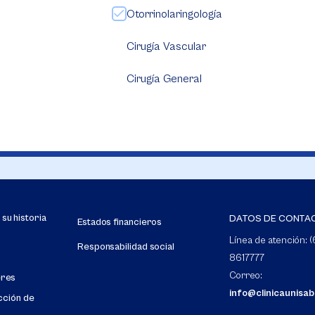
Otorrinolaringología
Cirugía Vascular
Cirugía General
u historia
DATOS DE CONTA
Estados financieros
Línea de atención: (
Responsabilidad social
8617777
Correo:
eres
info@clinicaunisa
cción de
s