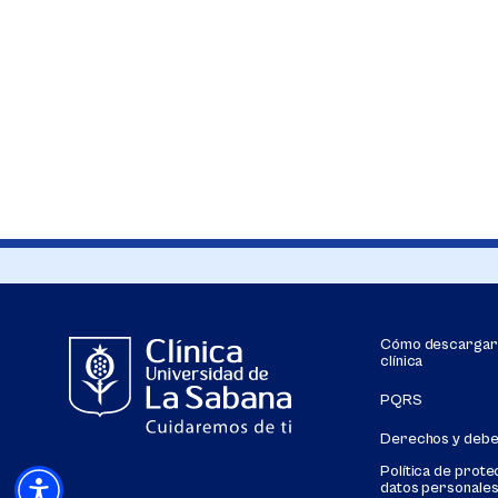
Cómo descargar s
clínica
PQRS
Derechos y deb
Política de prote
datos personale