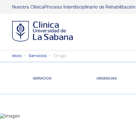
Pasar
Nuestra Clínica
Proceso Interdisciplinario de Rehabilitación
al
contenido
principal
Inicio
Servicios
Cirugía
SERVICIOS
URGENCIAS