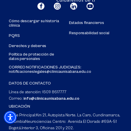
Cómo descargar su historia
Estados financieros
clínica
Responsabilidad social
PQRS
Derechos y deberes
Política de protección de
datos personales
CORREO NOTIFICACIONES JUDICIALES:
notificacioneslegales@clinicaunisabana.edu.co
DATOS DE CONTACTO
Línea de atención: (601) 8617777
Correo:
info@clinicaunisabana.edu.co
UBICACIÓN
Sede Principal:
Km 21, Autopista Norte. La Caro, Cundinamarca,
Colombia
Neurociencias Centro: Avenida El Dorado #69A-51
Bogotá.
Interior 3, Oficinas 201 y 202.