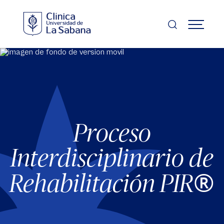
Pasar
al
contenido
MENÚ
principal
Proceso
Interdisciplinario de
®
Rehabilitación PIR