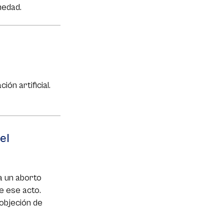
medad.
ión artificial.
el
a un aborto
e ese acto.
objeción de