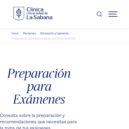
Pasar
al
contenido
MENÚ
principal
Inicio
Pacientes
Educación al paciente
Preparación para exámenes en la Clínica Univers...
Preparación
para
Exámenes
Consulta sobre la preparación y
recomendaciones que necesitas para
la toma de tus exámenes,