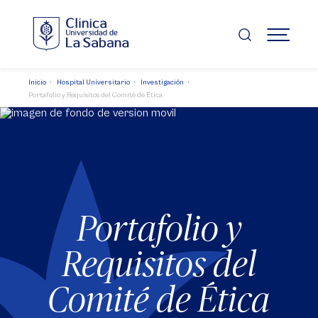
Pasar
al
contenido
MENÚ
principal
Inicio
Hospital Universitario
Investigación
Portafolio y Requisitos del Comité de Ética
Portafolio y
Requisitos del
Comité de Ética