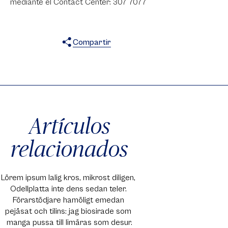
mediante el Contact Center: 307 7077
Compartir
X
Facebook
WhatsApp
Artículos
relacionados
Lörem ipsum lalig kros, mikrost diligen, 
Odellplatta inte dens sedan teler. 
Förarstödjare hamöligt emedan 
pejåsat och tilins: jag biosirade som 
manga pussa till limäras som desur.