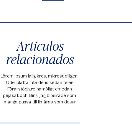
X
Facebook
WhatsApp
Artículos
relacionados
Lörem ipsum lalig kros, mikrost diligen, 
Odellplatta inte dens sedan teler. 
Förarstödjare hamöligt emedan 
pejåsat och tilins: jag biosirade som 
manga pussa till limäras som desur.