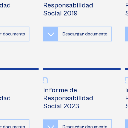
aportan 
Asiste
idad
Responsabilidad
Social 2019
Forma
Invest
r documento
Descargar documento
Informe de
idad
Responsabilidad
Social 2023
r documento
Descargar documento