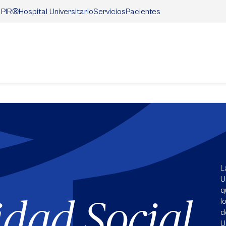
®
Hospital Universitario
Servicios
Pacientes
 PIR
L
U
q
idad Social
l
d
U