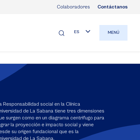
Colaboradores
Contáctanos
ES
MENÚ
a Responsabilidad social en la Clínica
niversidad de La Sabana tiene tres dimensiones
ue surgen como en un diagrama centrifugo para
ograr la proyección e impacto social y viene
esde su origen fundacional que es la
niversidad de La Sabana.