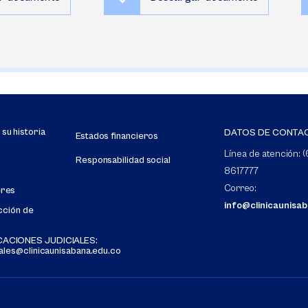
u historia
DATOS DE CONTA
Estados financieros
Línea de atención: (
Responsabilidad social
8617777
Correo:
eres
info@clinicaunisa
cción de
s
ACIONES JUDICIALES:
gales@clinicaunisabana.edu.co