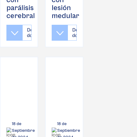
con
con
parálisis
lesión
cerebral
medular
Descargar
Descargar
documento
documento
18 de
18 de
Septiembre
Septiembre