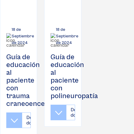
18 de
18 de
Septiembre
Septiembre
de 2024
de 2024
Guía de
Guía de
educación
educación
al
al
paciente
paciente
con
con
trauma
polineuropatía
craneoencefálico
Descargar
documento
Descargar
documento