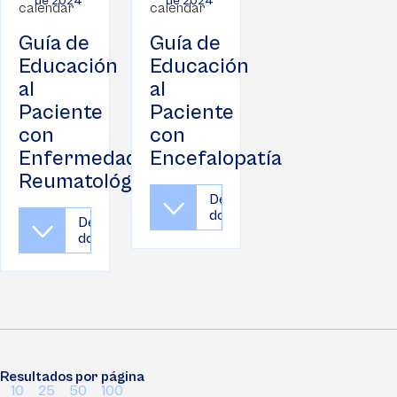
de 2024
de 2024
Guía de
Guía de
Educación
Educación
al
al
Paciente
Paciente
con
con
Enfermedades
Encefalopatía
Reumatológicas
Descargar
documento
Descargar
documento
Resultados por página
10
25
50
100