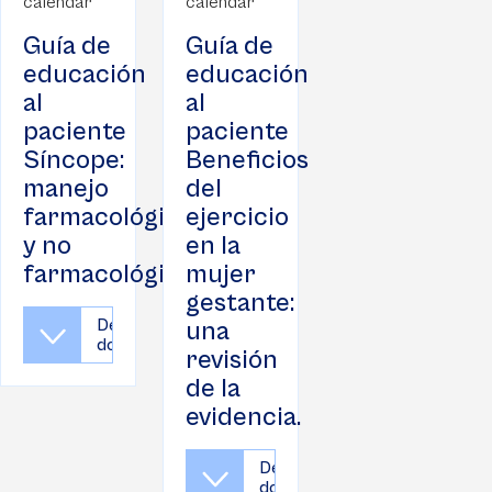
Guía de
Guía de
educación
educación
al
al
paciente
paciente
Síncope:
Beneficios
manejo
del
farmacológico
ejercicio
y no
en la
farmacológico
mujer
gestante:
Descargar
una
documento
revisión
de la
evidencia.
Descargar
documento