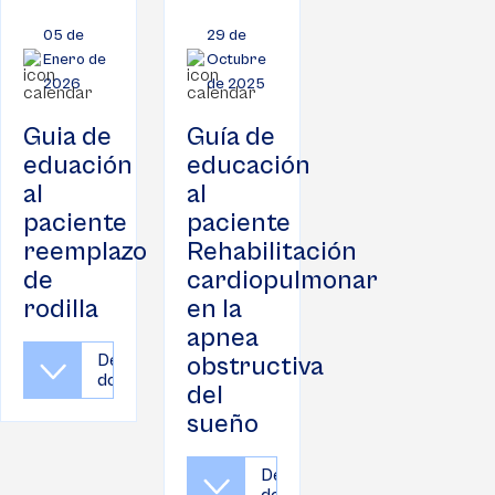
05 de
29 de
Enero de
Octubre
2026
de 2025
Guia de
Guía de
eduación
educación
al
al
paciente
paciente
reemplazo
Rehabilitación
de
cardiopulmonar
rodilla
en la
apnea
Descargar
obstructiva
documento
del
sueño
Descargar