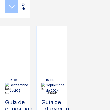
Descargar
documento
18 de
18 de
Septiembre
Septiembre
de 2024
de 2024
Guía de
Guía de
educación
educación