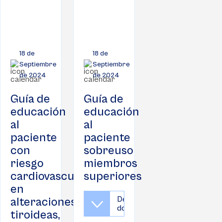
18 de
18 de
Septiembre
Septiembre
de 2024
de 2024
Guía de
Guía de
educación
educación
al
al
paciente
paciente
con
sobreuso
riesgo
miembros
cardiovascular
superiores
en
Descargar
alteraciones
documento
tiroideas,