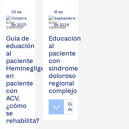
29 de
18 de
Octubre
Septiembre
de 2025
de 2024
Guia de
Educación
eduación
al
al
paciente
paciente
con
Heminegligencia
síndrome
en
doloroso
paciente
regional
con
complejo
ACV,
Descargar
¿cómo
documento
se
rehabilita?