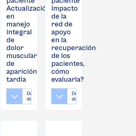
paciente
paciente
Actualización
Impacto
en
de la
manejo
red de
integral
apoyo
de
en la
dolor
recuperación
muscular
de los
de
pacientes,
aparición
cómo
tardia
evaluarla?
Descargar
Descargar
documento
documento