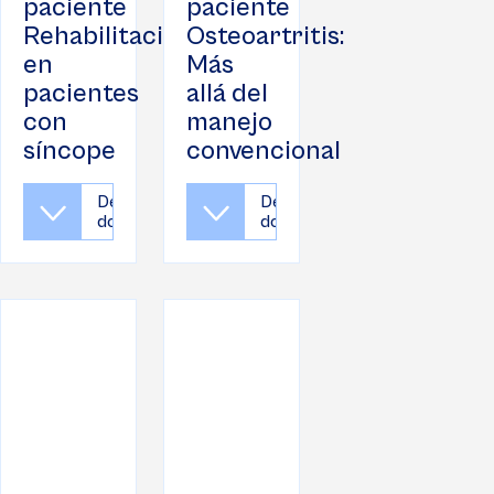
paciente
paciente
Rehabilitación
Osteoartritis:
en
Más
pacientes
allá del
con
manejo
síncope
convencional
Descargar
Descargar
documento
documento