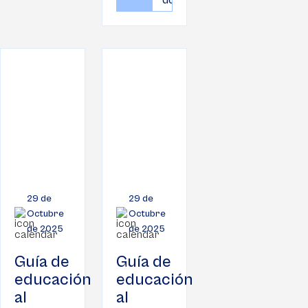
documento
29 de
29 de
Octubre
Octubre
de 2025
de 2025
Guía de
Guía de
educación
educación
al
al