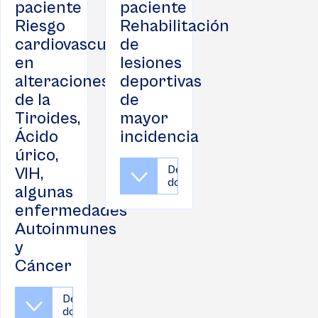
paciente
paciente
Riesgo
Rehabilitación
cardiovascular
de
en
lesiones
alteraciones
deportivas
de la
de
Tiroides,
mayor
Ácido
incidencia
úrico,
Descargar
VIH,
documento
algunas
enfermedades
Autoinmunes
y
Cáncer
Descargar
documento