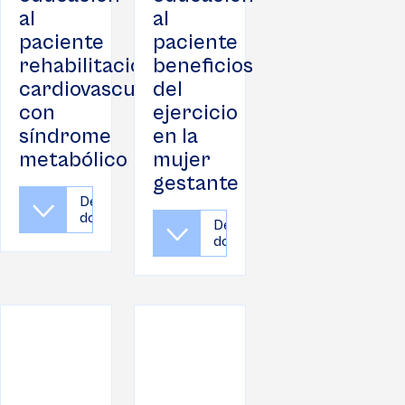
al
al
paciente
paciente
rehabilitación
beneficios
cardiovascular
del
con
ejercicio
síndrome
en la
metabólico
mujer
gestante
Descargar
documento
Descargar
documento