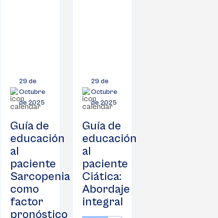
29 de
29 de
Octubre
Octubre
de 2025
de 2025
Guía de
Guía de
educación
educación
al
al
paciente
paciente
Sarcopenia
Ciática:
como
Abordaje
factor
integral
pronóstico