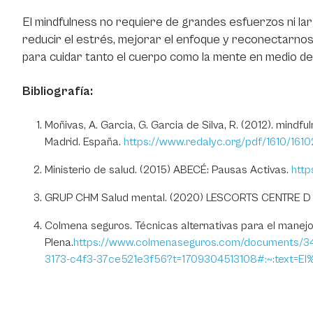
El mindfulness no requiere de grandes esfuerzos ni la
reducir el estrés, mejorar el enfoque y reconectarnos
para cuidar tanto el cuerpo como la mente en medio de l
Bibliografía:
Moñivas, A. Garcia, G. Garcia de Silva, R. (2012). mind
Madrid. España.
https://www.redalyc.org/pdf/1610/161
Ministerio de salud. (2015) ABECÉ: Pausas Activas.
http
GRUP CHM Salud mental. (2020) LESCORTS CENTRE D
Colmena seguros. Técnicas alternativas para el manejo d
Plena.
https://www.colmenaseguros.com/documents/34
3173-c4f3-37ce521e3f56?t=1709304513108#:~:text