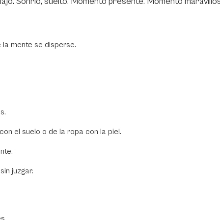
relajo. Sonrío, suelto. Momento presente. Momento maravillos
e la mente se disperse.
s.
on el suelo o de la ropa con la piel.
nte.
sin juzgar.
s.