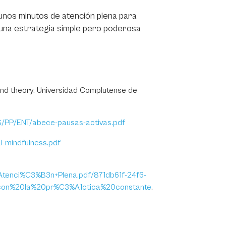
unos minutos de atención plena para
 una estrategia simple pero poderosa
t and theory. Universidad Complutense de
/VS/PP/ENT/abece-pausas-activas.pdf
-mindfulness.pdf
tenci%C3%B3n+Plena.pdf/871db61f-24f6-
0con%20la%20pr%C3%A1ctica%20constante
.