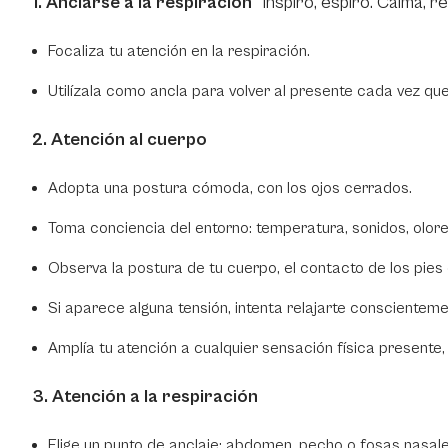
1. Anclarse a la respiración
"Inspiro, espiro. Calma, 
Focaliza tu atención en la respiración.
Utilízala como ancla para volver al presente cada vez qu
2. Atención al cuerpo
Adopta una postura cómoda, con los ojos cerrados.
Toma conciencia del entorno: temperatura, sonidos, olore
Observa la postura de tu cuerpo, el contacto de los pies c
Si aparece alguna tensión, intenta relajarte conscienteme
Amplía tu atención a cualquier sensación física presente, 
3. Atención a la respiración
Elige un punto de anclaje: abdomen, pecho o fosas nasale