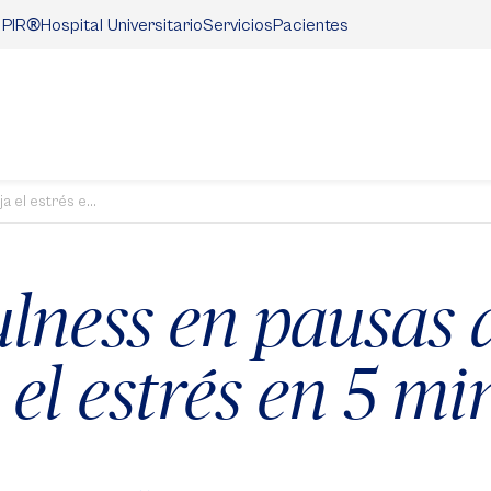
®
Hospital Universitario
Servicios
Pacientes
 PIR
 el estrés e...
lness en pausas a
 el estrés en 5 mi