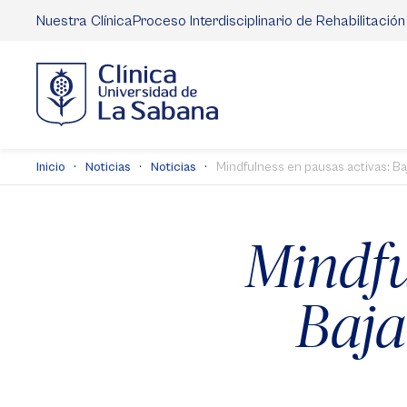
Pasar
Nuestra Clínica
Proceso Interdisciplinario de Rehabilitación
al
contenido
principal
Inicio
Noticias
Noticias
Mindfulness en pausas activas: Baja
Mindfu
Baja