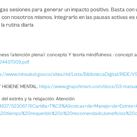
rgas sesiones para generar un impacto positivo. Basta con 
 con nosotros mismos. Integrarlo en las pausas activas es
a rutina diaria
fulness (atención plena): concepto Y teoría mindfulness : concep
024437009.pdf
s://www.minsalud.gov.co/sites/rid/Lists/BibliotecaDigital/RIDE
´HIGIENE MENTAL.
https://www.grupchmsm.com/docs/03-manual
el estrés y la relajación. Atención
927/523067/6Cartilla+T%C3%A9cnicas+de+Manejo+de+Estres+A
=El%20tiempo%20requerido%20o%20recomendado,beneficios%2