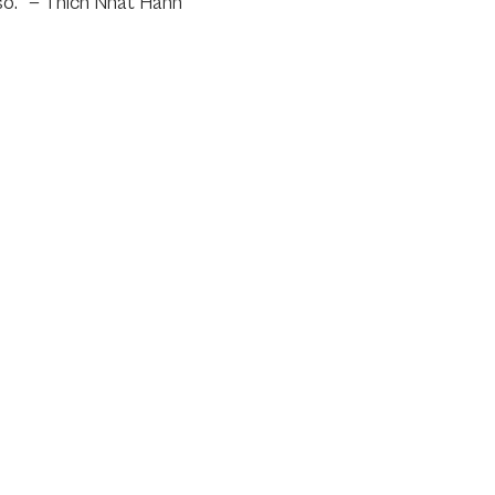
o."
—
Thich Nhat Hanh