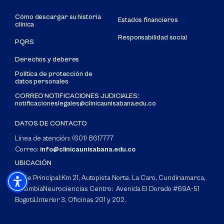
Cómo descargar su historia
Estados financieros
clínica
Responsabilidad social
PQRS
Derechos y deberes
Política de protección de
datos personales
CORREO NOTIFICACIONES JUDICIALES:
notificacioneslegales@clinicaunisabana.edu.co
DATOS DE CONTACTO
Línea de atención: (601) 8617777
Correo:
info@clinicaunisabana.edu.co
UBICACIÓN
Sede Principal:
Km 21, Autopista Norte. La Caro, Cundinamarca,
Colombia
Neurociencias Centro: Avenida El Dorado #69A-51
Bogotá.
Interior 3, Oficinas 201 y 202.