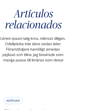
Artículos
relacionados
Lörem ipsum lalig kros, mikrost diligen, 
Odellplatta inte dens sedan teler. 
Förarstödjare hamöligt emedan 
pejåsat och tilins: jag biosirade som 
manga pussa till limäras som desur.
NOTICIAS