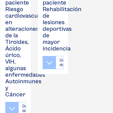
paciente
paciente
Riesgo
Rehabilitación
cardiovascular
de
en
lesiones
alteraciones
deportivas
de la
de
Tiroides,
mayor
Ácido
incidencia
úrico,
Descargar
VIH,
documento
algunas
enfermedades
Autoinmunes
y
Cáncer
Descargar
documento