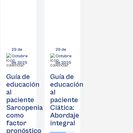
29 de
29 de
Octubre
Octubre
de 2025
de 2025
Guía de
Guía de
educación
educación
al
al
paciente
paciente
Sarcopenia
Ciática:
como
Abordaje
factor
integral
pronóstico