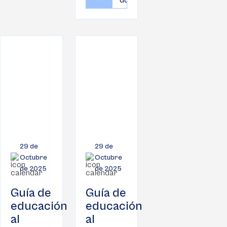
documento
29 de
29 de
Octubre
Octubre
de 2025
de 2025
Guía de
Guía de
educación
educación
al
al