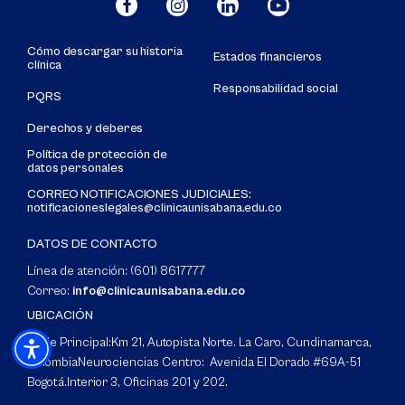
Cómo descargar su historia
Estados financieros
clínica
Responsabilidad social
PQRS
Derechos y deberes
Política de protección de
datos personales
CORREO NOTIFICACIONES JUDICIALES:
notificacioneslegales@clinicaunisabana.edu.co
DATOS DE CONTACTO
Línea de atención: (601) 8617777
Correo:
info@clinicaunisabana.edu.co
UBICACIÓN
Sede Principal:
Km 21, Autopista Norte. La Caro, Cundinamarca,
Colombia
Neurociencias Centro: Avenida El Dorado #69A-51
Bogotá.
Interior 3, Oficinas 201 y 202.