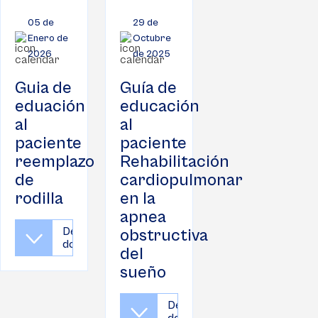
05 de
29 de
Enero de
Octubre
2026
de 2025
Guia de
Guía de
eduación
educación
al
al
paciente
paciente
reemplazo
Rehabilitación
de
cardiopulmonar
rodilla
en la
apnea
Descargar
obstructiva
documento
del
sueño
Descargar