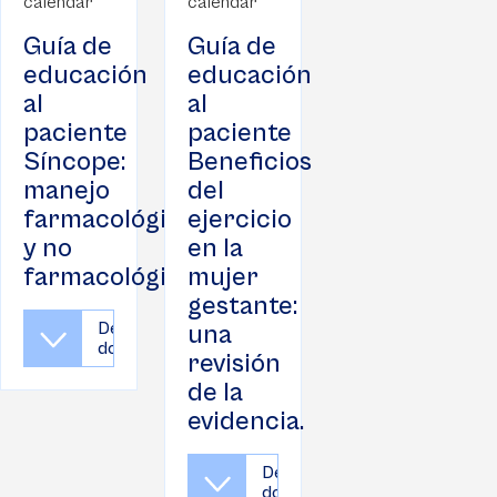
Guía de
Guía de
educación
educación
al
al
paciente
paciente
Síncope:
Beneficios
manejo
del
farmacológico
ejercicio
y no
en la
farmacológico
mujer
gestante:
Descargar
una
documento
revisión
de la
evidencia.
Descargar
documento