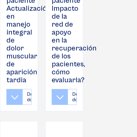
paciente
paciente
Actualización
Impacto
en
de la
manejo
red de
integral
apoyo
de
en la
dolor
recuperación
muscular
de los
de
pacientes,
aparición
cómo
tardia
evaluarla?
Descargar
Descargar
documento
documento