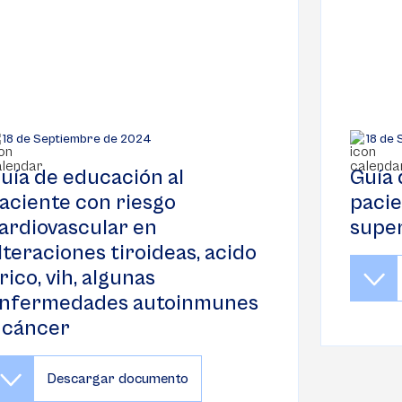
18 de Septiembre de 2024
18 de
uía de educación al
Guía 
aciente con riesgo
paci
ardiovascular en
supe
lteraciones tiroideas, acido
rico, vih, algunas
nfermedades autoinmunes
 cáncer
Descargar documento