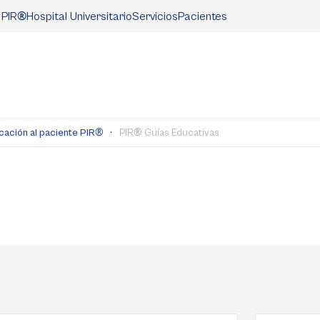
®
Hospital Universitario
Servicios
Pacientes
 PIR
®
®
cación al paciente PIR
PIR
Guías Educativas