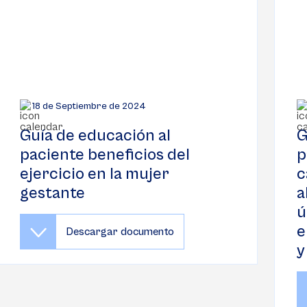
18 de Septiembre de 2024
Guía de educación al
G
paciente beneficios del
p
ejercicio en la mujer
c
gestante
a
ú
e
Descargar documento
y