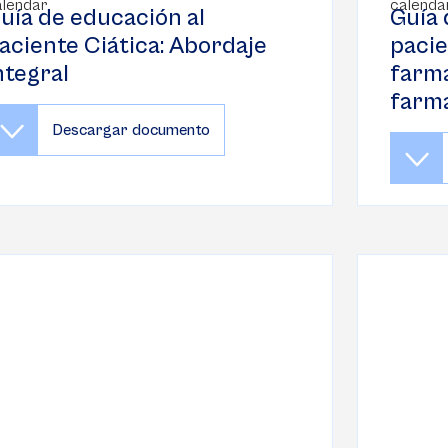
uía de educación al
Guía 
aciente Ciática: Abordaje
pacie
ntegral
farma
farm
Descargar documento