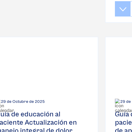
29 de Octubre de 2025
29 de
uía de educación al
Guía 
aciente Actualización en
pacie
anejo integral de dolor
de ap